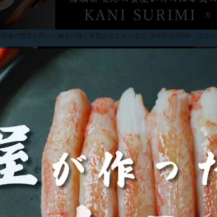
境港の蟹屋が作った極上の味！本気のカニカマボコ「KANI SURIMI（カニ
中華の名店シェフプロデュース！濃厚＆スパイシーな「かにみそトマトジャ
 紅ズワイかにみそ & 青森県産 にんにく使用 ちょっとリッチなかにみそバ