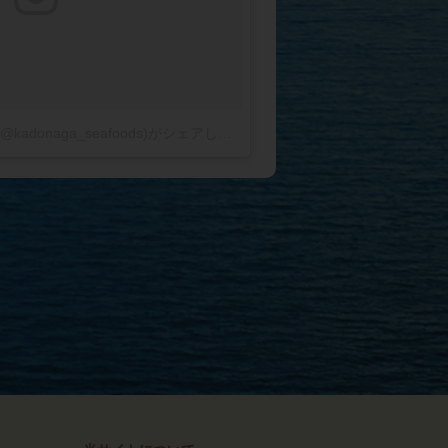
KADONAGA 門永水産さん(@kadonaga_seafoods)がシェアした投稿
-
2017 9月 5 12:22午前 PDT