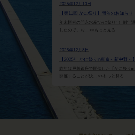
2025年12月10日
【第11回 かに祭り】開催のお知らせ
年末恒例の門永水産“かに祭り”！ 例年通
したので、お... >>もっと見る
2025年12月8日
【2025年 かに祭りin東京～新中野
昨年は戸越銀座で開催した【かに祭りin
開催することが決... >>もっと見る