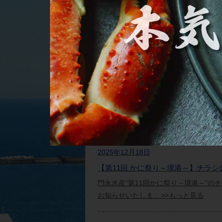
かにの種類は？どこで獲れ
ニュース・トピックス
2025年12月18日
【第11回 かに祭り～境港～】チラ
門永水産“第11回かに祭り～境港～”の
お知らせいたしま... >>もっと見る