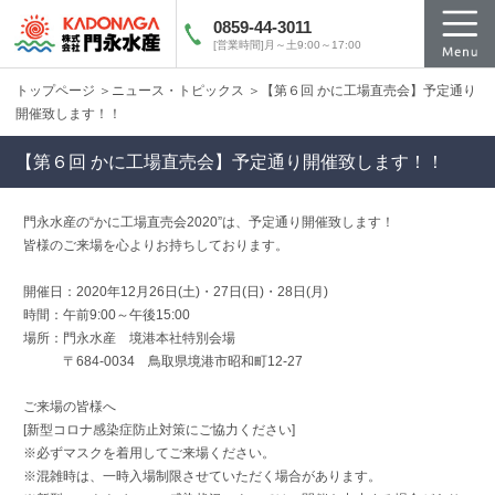
0859-44-3011
[営業時間]月～土9:00～17:00
トップページ
ニュース・トピックス
【第６回 かに工場直売会】予定通り
開催致します！！
【第６回 かに工場直売会】予定通り開催致します！！
門永水産の“かに工場直売会2020”は、予定通り開催致します！
皆様のご来場を心よりお持ちしております。
開催日：2020年12月26日(土)・27日(日)・28日(月)
時間：午前9:00～午後15:00
場所：門永水産 境港本社特別会場
〒684-0034 鳥取県境港市昭和町12-27
ご来場の皆様へ
[新型コロナ感染症防止対策にご協力ください]
※必ずマスクを着用してご来場ください。
※混雑時は、一時入場制限させていただく場合があります。